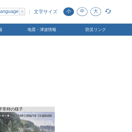
小
中
大
anguage
文字サイズ
報
地震・津波情報
防災リンク
平常時の様子